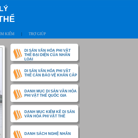
LÝ
 THỂ
ÌM KIẾM
|
TRỢ GIÚP
DI SẢN VĂN HÓA PHI VẬT
THỂ ĐẠI DIỆN CỦA NHÂN
LOẠI
DI SẢN VĂN HÓA PHI VẬT
THỂ CẦN BẢO VỆ KHẨN CẤP
DANH MỤC DI SẢN VĂN HÓA
PHI VẬT THỂ QUỐC GIA
DANH MỤC KIỂM KÊ DI SẢN
VĂN HÓA PHI VẬT THỂ
DANH SÁCH NGHỆ NHÂN