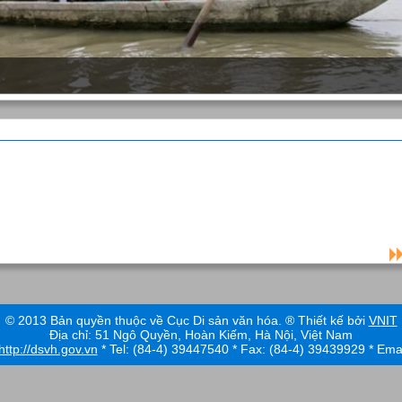
© 2013 Bản quyền thuộc về Cục Di sản văn hóa. ® Thiết kế bởi
VNIT
Địa chỉ: 51 Ngô Quyền, Hoàn Kiếm, Hà Nội, Việt Nam
http://dsvh.gov.vn
* Tel: (84-4) 39447540 * Fax: (84-4) 39439929 * Ema