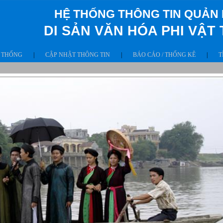
HỆ THỐNG THÔNG TIN QUẢN 
DI SẢN VĂN HÓA PHI VẬT
 THỐNG
|
CẬP NHẬT THÔNG TIN
|
BÁO CÁO / THỐNG KÊ
|
T